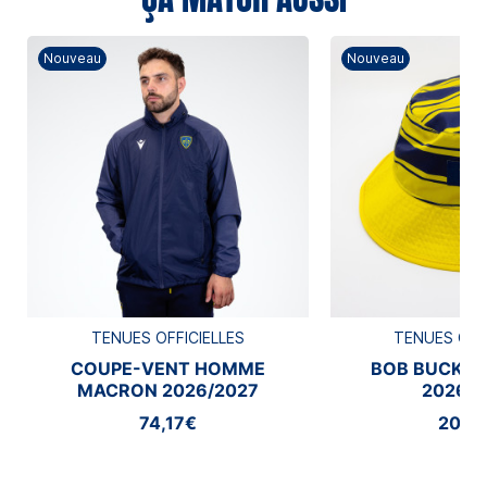
Nouveau
Nouveau
TENUES OFFICIELLES
TENUES OFF
COUPE-VENT HOMME
BOB BUCKE
MACRON 2026/2027
2026/2
74,17€
20,8