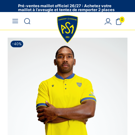
Pré-ventes maillot officiel 26/27 : Achetez votre
maillot à l’aveugle et tentez de remporter 2 places
en VIP !
0
-40%