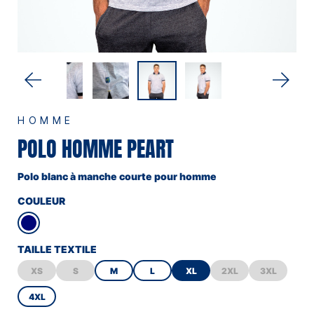
HOMME
POLO HOMME PEART
Polo blanc à manche courte pour homme
COULEUR
TAILLE TEXTILE
XS
S
M
L
XL
2XL
3XL
4XL