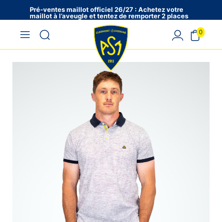
Pré-ventes maillot officiel 26/27 : Achetez votre
maillot à l’aveugle et tentez de remporter 2 places
en VIP !
0