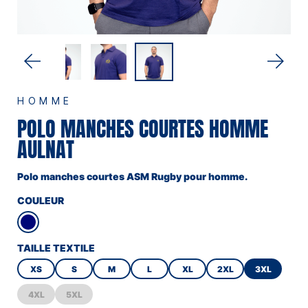
HOMME
POLO MANCHES COURTES HOMME
AULNAT
Polo manches courtes ASM Rugby pour homme.
COULEUR
TAILLE TEXTILE
XS
S
M
L
XL
2XL
3XL
4XL
5XL