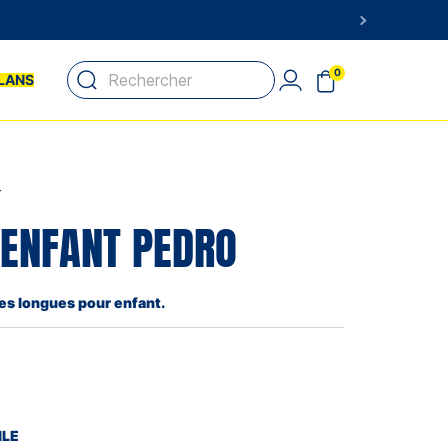
0
LANS
T
 ENFANT PEDRO
es longues pour enfant.
ILE