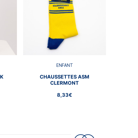
BRA
ENFANT
CK
CHAUSSETTES ASM
CLERMONT
8,33€