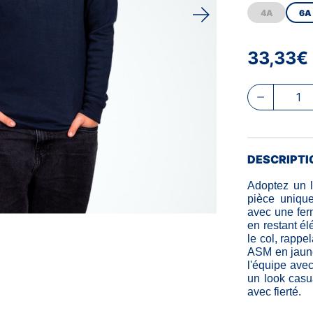
4A
6A
33,33€
DESCRIPTI
Adoptez un l
pièce unique
avec une ferm
en restant él
le col, rappe
ASM en jaune 
l'équipe avec
un look casu
avec fierté.