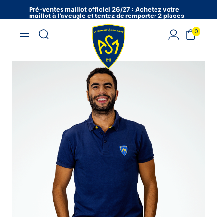
Pré-ventes maillot officiel 26/27 : Achetez votre
maillot à l’aveugle et tentez de remporter 2 places
en VIP !
0