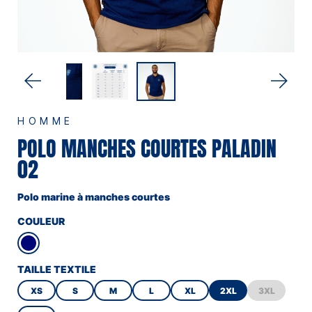
HOMME
POLO MANCHES COURTES PALADIN
02
Polo marine à manches courtes
COULEUR
TAILLE TEXTILE
XS
S
M
L
XL
2XL
3XL