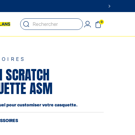
0
LANS
SOIRES
H SCRATCH
UETTE ASM
uel pour customiser votre casquette.
ESSOIRES