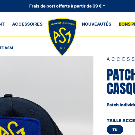
Frais de port offerts à partir de 69 € *
NT
ACCESSOIRES
NOUVEAUTÉS
BONS P
TE ASM
ACCES
PATC
CASQ
Patch individ
TAILLE ACC
TU