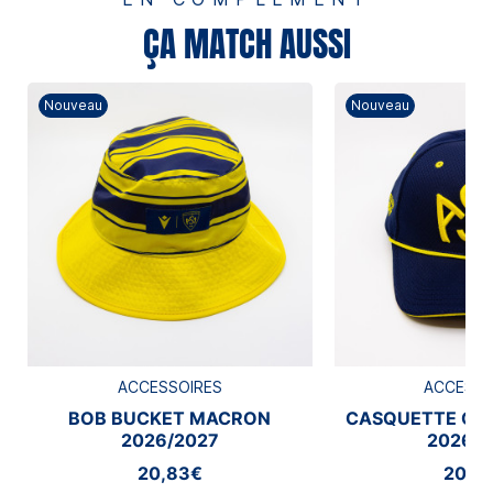
ÇA MATCH AUSSI
Nouveau
Nouveau
ACCESSOIRES
ACCESSO
BOB BUCKET MACRON
CASQUETTE CA
2026/2027
2026/2
20,83€
20,8