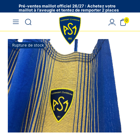
Pré-ventes maillot officiel 26/27 : Achetez votre
maillot à l’aveugle et tentez de remporter 2 places
en VIP !
0
Rupture de stock