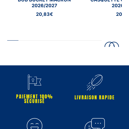
2026/2027
2026/2
20,83€
20,8
PAIEMENT 100%
LIVRAISON RAPIDE
SÉCURISÉ