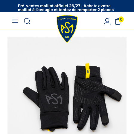
Pré-ventes maillot officiel 26/27 : Achetez votre
maillot à l’aveugle et tentez de remporter 2 places
en VIP !
0