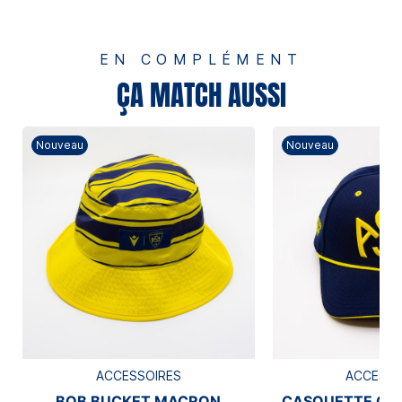
EN COMPLÉMENT
ÇA MATCH AUSSI
Nouveau
Nouveau
ACCESSOIRES
ACCESSO
BOB BUCKET MACRON
CASQUETTE CA