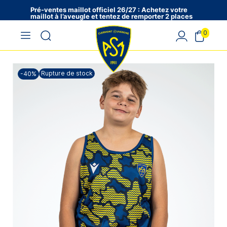
Pré-ventes maillot officiel 26/27 : Achetez votre
maillot à l’aveugle et tentez de remporter 2 places
en VIP !
0
Rupture de stock
-40%