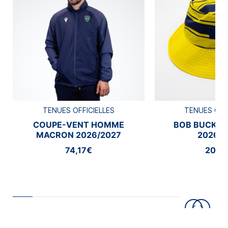
TENUES OFFICIELLES
TENUES OFF
COUPE-VENT HOMME
BOB BUCKE
MACRON 2026/2027
2026/2
74,17€
20,8