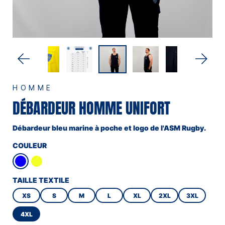
HOMME
DÉBARDEUR HOMME UNIFORT
Débardeur bleu marine à poche et logo de l'ASM Rugby.
COULEUR
TAILLE TEXTILE
XS
S
M
L
XL
2XL
3XL
4XL