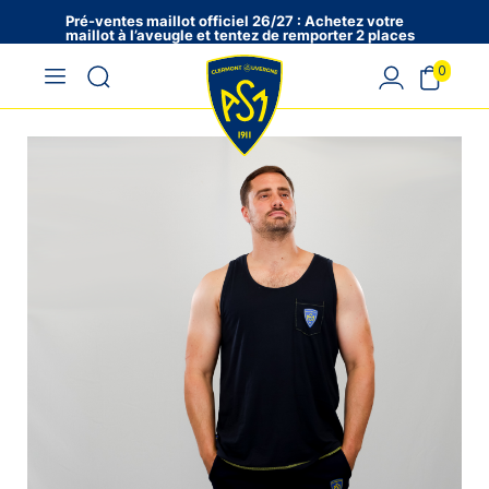
Pré-ventes maillot officiel 26/27 : Achetez votre
maillot à l’aveugle et tentez de remporter 2 places
en VIP !
0