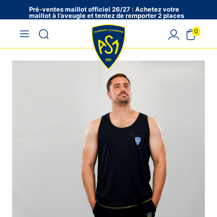
Pré-ventes maillot officiel 26/27 : Achetez votre
maillot à l’aveugle et tentez de remporter 2 places
en VIP !
0