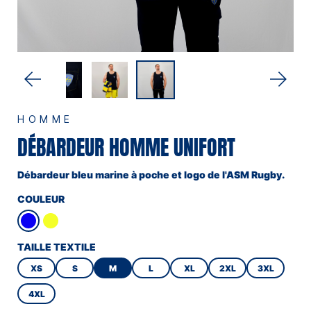
HOMME
DÉBARDEUR HOMME UNIFORT
Débardeur bleu marine à poche et logo de l'ASM Rugby.
COULEUR
TAILLE TEXTILE
XS
S
M
L
XL
2XL
3XL
4XL