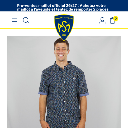
Pré-ventes maillot officiel 26/27 : Achetez votre
maillot à l’aveugle et tentez de remporter 2 places
en VIP !
0