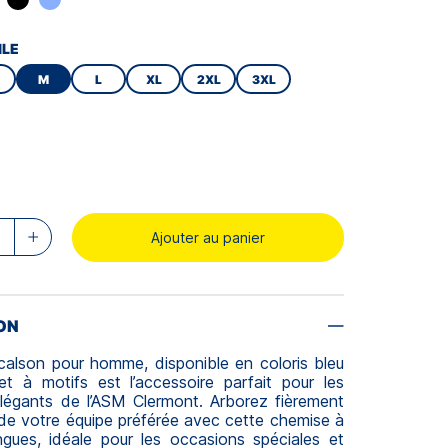
ILE
M
L
XL
2XL
3XL
Ajouter au panier
ON
calson pour homme, disponible en coloris bleu
et à motifs est l’accessoire parfait pour les
élégants de l’ASM Clermont. Arborez fièrement
 de votre équipe préférée avec cette chemise à
gues, idéale pour les occasions spéciales et