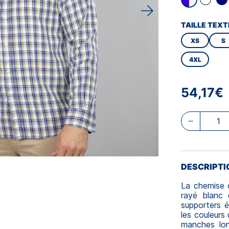
TAILLE TEXT
XS
S
4XL
54,17€
DESCRIPTI
La chemise 
rayé blanc 
supporters 
les couleurs
manches lon