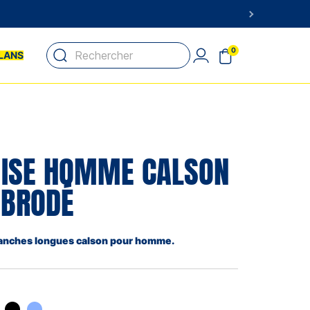
0
LANS
E
ISE HOMME CALSON
 BRODÉ
anches longues calson pour homme.