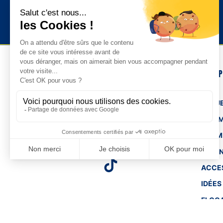
PAIEMENT 100% SÉCURISÉ
NOS 
TENUE
HOM
FEMM
ENFA
ACCE
IDÉES
FLOC