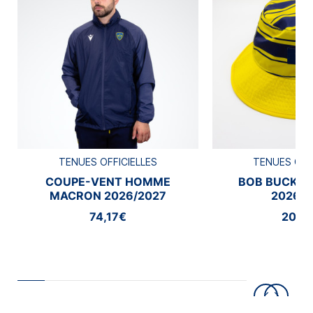
TENUES OFFICIELLES
TENUES OFF
COUPE-VENT HOMME
BOB BUCKE
MACRON 2026/2027
2026/2
74,17€
20,8