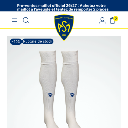
Pré-ventes maillot officiel 26/27 : Achetez votre
maillot à l’aveugle et tentez de remporter 2 places
en VIP !
0
Rupture de stock
-40%