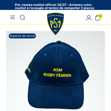
Pré-ventes maillot officiel 26/27 : Achetez votre
maillot à l’aveugle et tentez de remporter 2 places
en VIP !
0
Rupture de stock