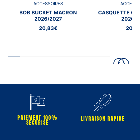
ACCESSOIRES
ACCESSO
BOB BUCKET MACRON
CASQUETTE CA
2026/2027
2026/2
20,83€
20,8
PAIEMENT 100%
LIVRAISON RAPIDE
SÉCURISÉ