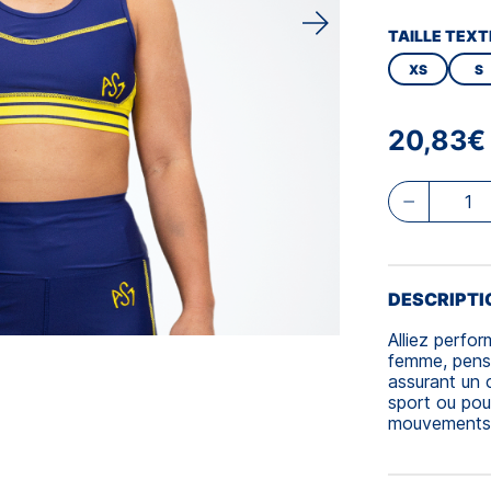
TAILLE TEXT
XS
S
20,83€
DESCRIPTI
Alliez perfo
femme, pensé
assurant un 
sport ou pou
mouvements