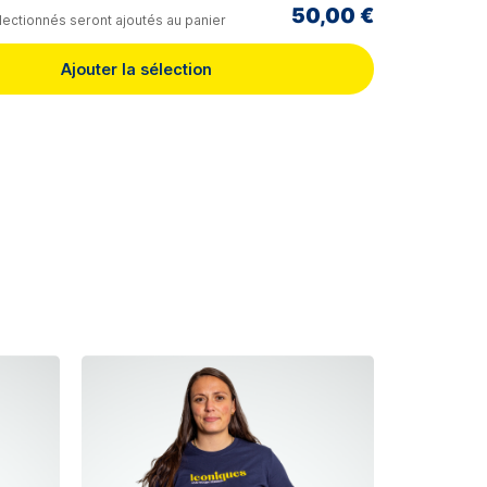
50,00 €
lectionnés seront ajoutés au panier
Ajouter la sélection
T-SHIR