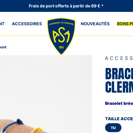
Frais de port offerts à partir de 69 € *
NT
ACCESSOIRES
NOUVEAUTÉS
BONS P
mont
ACCES
BRAC
CLER
Bracelet brés
TAILLE ACC
TU