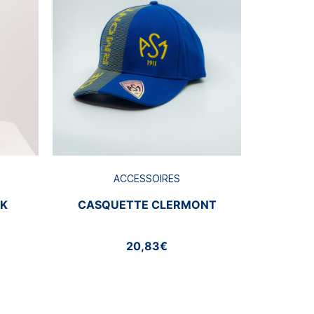
CASQ
ACCESSOIRES
CK
CASQUETTE CLERMONT
20,83€