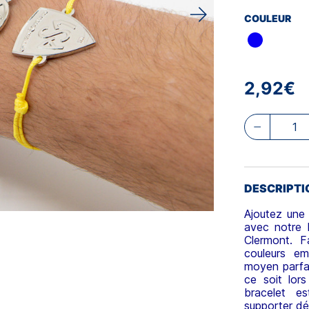
COULEUR
2,92€
DESCRIPTI
Ajoutez une
avec notre b
Clermont. F
couleurs em
moyen parfai
ce soit lor
bracelet e
supporter dé