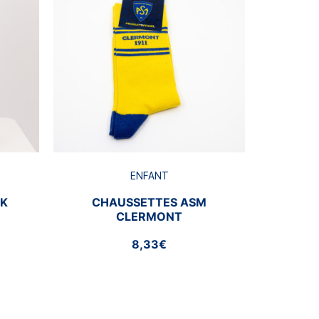
BRA
ENFANT
CK
CHAUSSETTES ASM
CLERMONT
8,33€