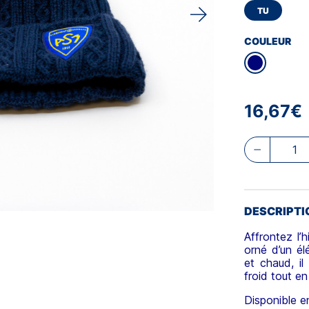
TU
COULEUR
16,67€
DESCRIPTI
Affrontez l’
orné d’un é
et chaud, il
froid tout en
Disponible en 