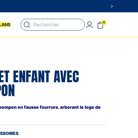
0
LANS
T
ET ENFANT AVEC
PON
pompon en fausse fourrure, arborant le logo de
ESSOIRES