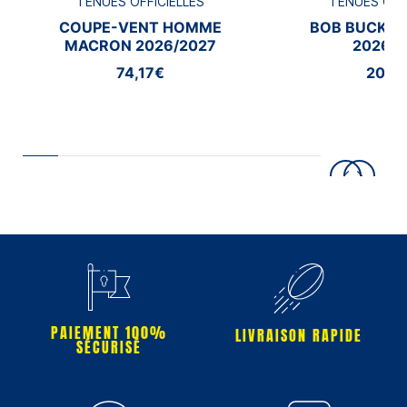
TENUES OFFICIELLES
TENUES OFF
COUPE-VENT HOMME
BOB BUCKE
MACRON 2026/2027
2026/2
74,17€
20,8
PAIEMENT 100%
LIVRAISON RAPIDE
SÉCURISÉ