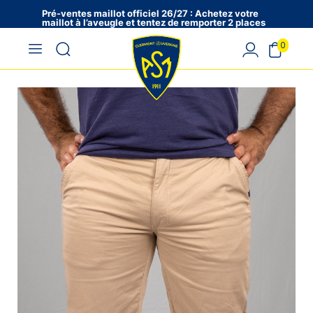
Pré-ventes maillot officiel 26/27 : Achetez votre
maillot à l’aveugle et tentez de remporter 2 places
en VIP !
0