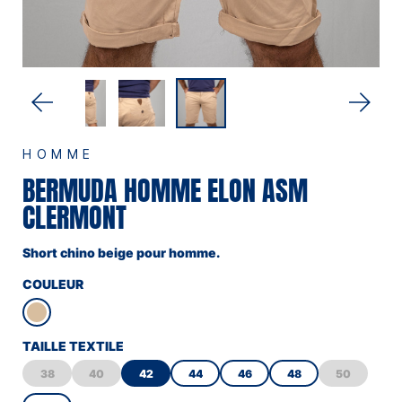
HOMME
BERMUDA HOMME ELON ASM
CLERMONT
Short chino beige pour homme.
COULEUR
TAILLE TEXTILE
38
40
42
44
46
48
50