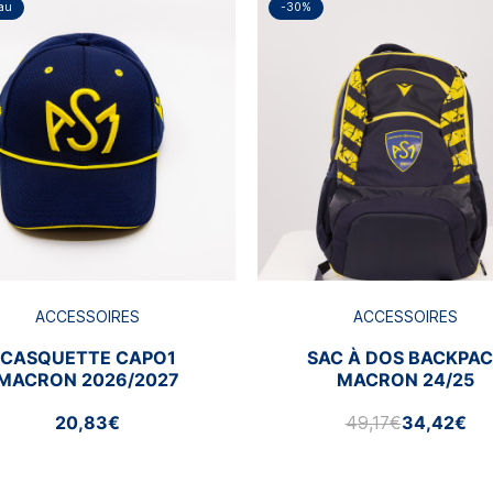
au
-30%
ACCESSOIRES
ACCESSOIRES
CASQUETTE CAPO1
SAC À DOS BACKPA
MACRON 2026/2027
MACRON 24/25
20,83€
49,17€
34,42€