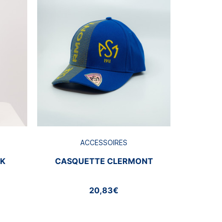
CASQ
ACCESSOIRES
CK
CASQUETTE CLERMONT
20,83€