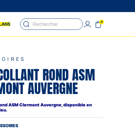
0
LANS
SOIRES
COLLANT ROND ASM
MONT AUVERGNE
rond ASM Clermont Auvergne, disponible en
leu.
ESSOIRES