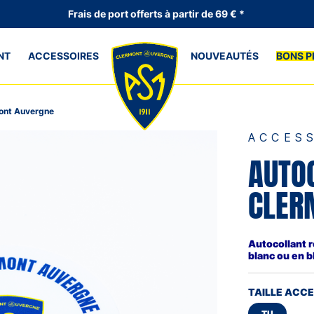
Frais de port offerts à partir de 69 € *
NT
ACCESSOIRES
NOUVEAUTÉS
BONS P
ont Auvergne
ACCES
AUTO
CLER
Autocollant 
blanc ou en b
TAILLE ACC
TU