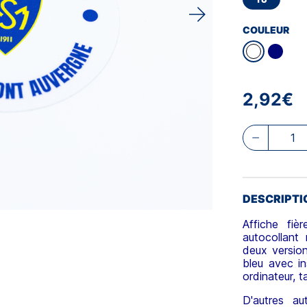
COULEUR
2,92€
DESCRIPTI
Affiche fi
autocollant
deux version
bleu avec in
ordinateur, t
D'autres au