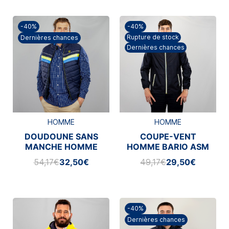
-40%
-40%
Rupture de stock
Dernières chances
Dernières chances
HOMME
HOMME
DOUDOUNE SANS
COUPE-VENT
MANCHE HOMME
HOMME BARIO ASM
BLACKOUT
CLERMONT
54,17€
32,50€
49,17€
29,50€
-40%
Dernières chances